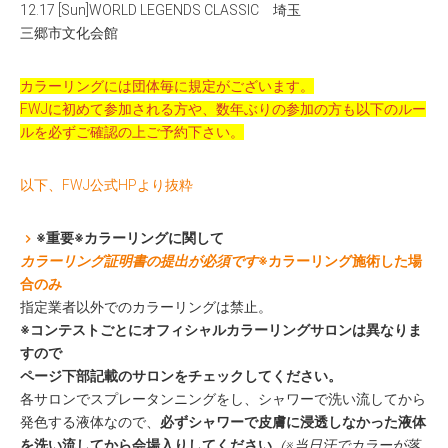
12.17 [Sun]WORLD LEGENDS CLASSIC 埼玉
三郷市文化会館
カラーリングには団体毎に規定がございます。
FWJに初めて参加される方や、数年ぶりの参加の方も以下のルー
ルを必ずご確認の上ご予約下さい。
以下、FWJ公式HPより抜粋
※重要※カラーリングに関して
カラーリング証明書の提出が必須です
※カラーリング施術した場
合のみ
指定業者以外でのカラーリングは禁止。
※コンテストごとにオフィシャルカラーリングサロンは異なりま
すので
ページ下部記載のサロンをチェックしてください。
各サロンでスプレータンニングをし、シャワーで洗い流してから
発色する液体なので、
必ずシャワーで皮膚に浸透しなかった液体
を洗い流してから会場入りしてください
（※当日汗でカラーが落