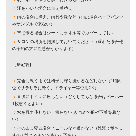
汗をかいた場合に備え着替え
雨の場合に備え、雨具や靴など（雨の場合ハーフパンツ
やサンダルで来ない）
車で来る場合はシートにタオル等でカバーしておく
サロンの場所を把握しておいてください（遅れた場合他
の予約の方に迷惑がかかります）
【帰宅後】
完全に乾くまでは椅子に寄り掛かるなどしない（1時間
位でサラサラに乾く、ドライヤー等使用OK）
直後にトイレに座らない（どうしてもな場合はペーパー
1枚敷くとよい）
水を極力使わない、擦らない(きつめの服や下着を着な
い）
そのまま寝る場合ビニールなど敷かない（洗濯で落ちま
すので洗えるものを敷いて下さい）