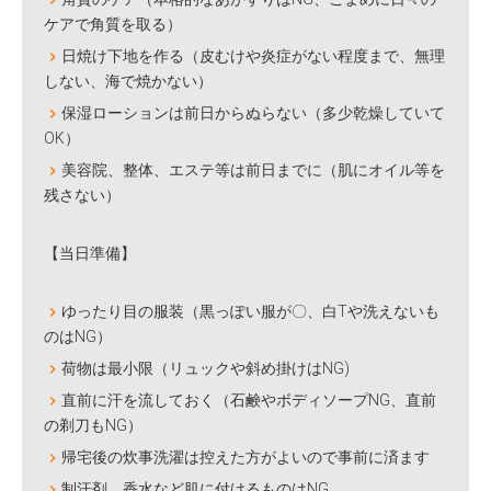
ケアで角質を取る）
日焼け下地を作る（皮むけや炎症がない程度まで、無理
しない、海で焼かない）
保湿ローションは前日からぬらない（多少乾燥していて
OK）
美容院、整体、エステ等は前日までに（肌にオイル等を
残さない）
【当日準備】
ゆったり目の服装（黒っぽい服が〇、白Tや洗えないも
のはNG）
荷物は最小限（リュックや斜め掛けはNG)
直前に汗を流しておく（石鹸やボディソープNG、直前
の剃刀もNG）
帰宅後の炊事洗濯は控えた方がよいので事前に済ます
制汗剤、香水など肌に付けるものはNG