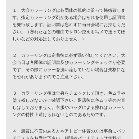
１．大会カラーリングは各団体の規約に沿って施術致しま
す。指定カラーリング剤がある場合はそれを使用し証明書
を発行致します。証明書は忘れずに当日会場にお持ちくだ
さい。（忘れたなどの理由でサロン控えを写メで送ってほ
しいなどの対応はしておりません。）
２．カラーリングは定着後に必ず洗い流してください。大
会当日は各団体の証明書及びカラーリングチェックが必要
です。その際にカラーを洗い流していない場合は失格にな
る恐れがありますのでご注意下さい。
３．カラーリング後は全身をチェックして頂き、色ムラや
塗り残しがないかご確認下さい。退店後に色ムラ等のお直
しはしておりません。衣服やバッグによる擦れはカラーリ
ングの特性上避けられないものであるためです。
４．肌質に不安のある方やアトピー体質の方は事前にパッ
チテストをお受け下さい。相談やパッチテストは無料で